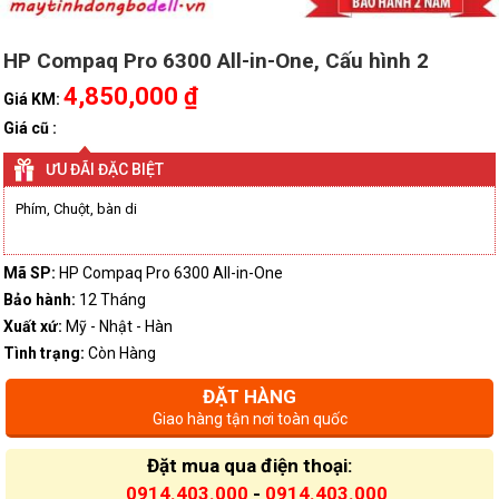
HP Compaq Pro 6300 All-in-One, Cấu hình 2
4,850,000 ₫
Giá KM:
Giá cũ :
ƯU ĐÃI ĐẶC BIỆT
Phím, Chuột, bàn di
Mã SP:
HP Compaq Pro 6300 All-in-One
Bảo hành:
12 Tháng
Xuất xứ:
Mỹ - Nhật - Hàn
Tình trạng:
Còn Hàng
ĐẶT HÀNG
Giao hàng tận nơi toàn quốc
Đặt mua qua điện thoại:
0914.403.000
-
0914.403.000