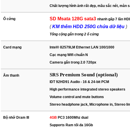
Chất lượng hình ảnh rất đẹp, mầu sắc nét, màn 
SD Msata 128G sata3
Ổ cứng
nhanh gấp 7 lần HD
(
KM thêm HDD 250G chứa dữ liệu
)
Tổng cộng gắn trong 2 ổ cứng
Card mạng
Intel® 82579LM Ethernet LAN 100/1000
Cạc mạng Wifi chuẩn N
Camera gắn trong 2.0 720px
SRS Premium Sound (optional)
Âm thanh
IDT 92HD91 Audio - 16 & 24-bit PCM
High performance integrated stereo speakers
Volume control and mute buttons
Stereo headphone jack, Microphone in, Stereo lin
Bộ nhớ Dram III
4GB
PC3 1600Mhz dual
Supports Ram tối đa 16Gb