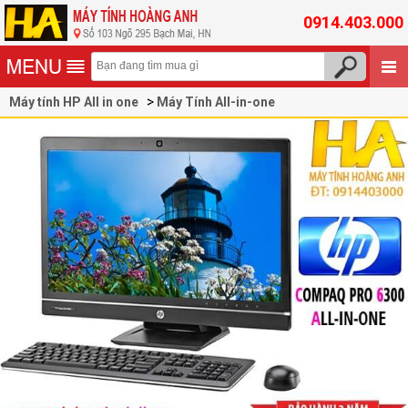
0914.403.000
Máy tính HP All in one
Máy Tính All-in-one
Hp-Compaq-Pro-6300-All-In-One