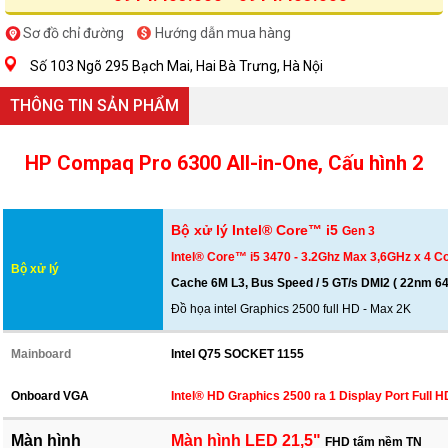
Sơ đồ chỉ đường
Hướng dẫn mua hàng
Số 103 Ngõ 295 Bạch Mai, Hai Bà Trưng, Hà Nội
THÔNG TIN SẢN PHẨM
HP Compaq Pro 6300 All-in-One, Cấu hình 2
Bộ xử lý Intel® Core™ i5
Gen 3
Intel® Core™ i5 3470 - 3.2Ghz Max 3,6GHz x 4 C
Bộ xử lý
Cache 6M L3, Bus Speed / 5 GT/s DMI2 ( 22nm 64bi
Đồ họa intel Graphics 2500 full HD - Max 2K
Mainboard
Intel Q75 SOCKET 1155
Onboard VGA
Intel® HD Graphics
2500
ra 1 Display Port Full H
Màn hình
Màn hình LED 21,5"
FHD tấm nềm TN